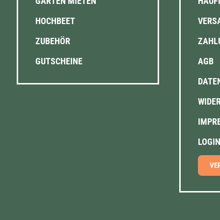
GARTEN MIETEN
HÄUF
HOCHBEET
VERS
ZUBEHÖR
ZAHL
GUTSCHEINE
AGB
DATE
WIDE
IMPR
LOGI
VE