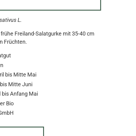
ativus L.
e, frühe Freiland-Salatgurke mit 35-40 cm
n Früchten.
atgut
rn
il bis Mitte Mai
bis Mitte Juni
l bis Anfang Mai
er Bio
t GmbH